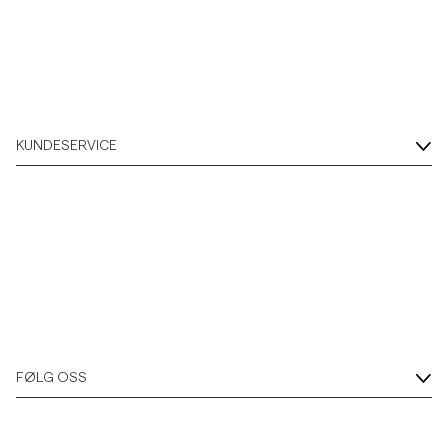
Overshirts
Poloskjorter
KUNDESERVICE
Yttertøy
Skjorter
Shorts
Strikkegensere
FØLG OSS
T-skjorter
Undertøy