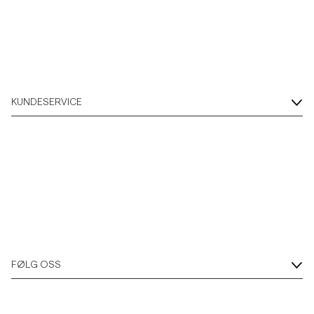
Overshirts
Poloskjorter
KUNDESERVICE
Yttertøy
Skjorter
Shorts
Strikkegensere
FØLG OSS
T-skjorter
Undertøy