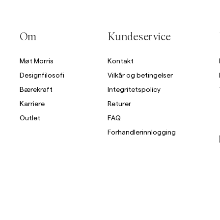
Overshirts
Om
Kundeservice
Poloskjorter
Yttertøy
Skjorter
Shorts
St
Møt Morris
Kontakt
Designfilosofi
Vilkår og betingelser
Yttertøy
Bærekraft
Integritetspolicy
Karriere
Returer
Skjorter
Outlet
FAQ
Shorts
Forhandlerinnlogging
Strikkegensere
T-skjorter
Undertøy