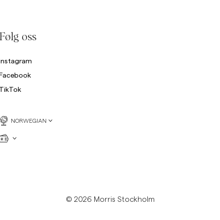
Collegegensere
Bukser
Se flere
Følg oss
Poloskjorter
rikkegensere
Instagram
Shorts
Facebook
TikTok
NORWEGIAN
© 2026 Morris Stockholm