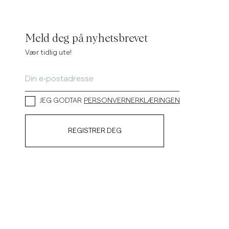
Linskjorter
Strikkegensere
Se flere
Se flere
Meld deg på nyhetsbrevet
Vær tidlig ute!
JEG GODTAR
PERSONVERNERKLÆRINGEN
REGISTRER DEG