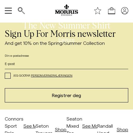
Handle
The New Summer Shirt
Vis alle
/p/summer-lightweight-shirt-slim
Sign Up For Morris newsletter
SALG
Explore
And get 10% on the Spring/Summer Collection
Din e-postadresse
Tilbehør
Bukser
JEG GODTAR
PERSONVERNERKLÆRINGEN
Jeans
Registrer deg
Blazer
Hopp til etter slider
/p/connors-sport-polo-off-white
/p/seton-trouser
/p/seaton-mixed-tee
/p/randall-hood
Connors
Seaton
Dresser
Sport
See More
Seton
Mixed
See More
Randall
Shop
Shop