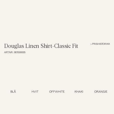
Overshirts
Poloskjorter
Yttertøy
PRISHISTORIKK
Douglas Linen Shirt-Classic Fit
ART.NR.
:
801500005
Skjorter
Shorts
Strikkegensere
BLÅ
HVIT
OFFWHITE
KHAKI
ORANSJE
T-skjorter
Undertøy