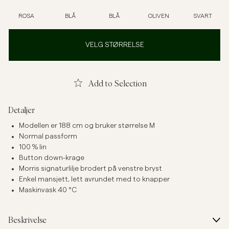
ROSA
BLÅ
BLÅ
OLIVEN
SVART
VELG STØRRELSE
Add to Selection
Detaljer
Modellen er 188 cm og bruker størrelse M
Normal passform
100 % lin
Button down-krage
Morris signaturlilje brodert på venstre bryst
Enkel mansjett, lett avrundet med to knapper
Maskinvask 40 °C
Beskrivelse