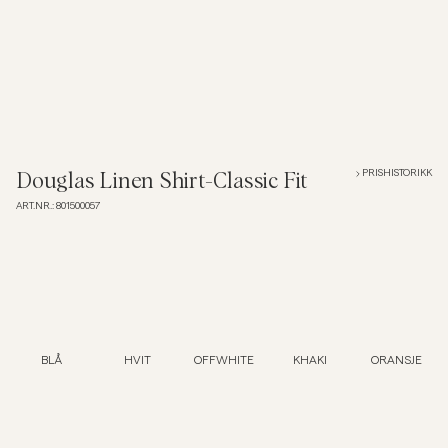
Overshirts
Poloskjorter
Yttertøy
PRISHISTORIKK
Douglas Linen Shirt-Classic Fit
ART.NR.
:
801500057
Skjorter
Shorts
Strikkegensere
BLÅ
HVIT
OFFWHITE
KHAKI
ORANSJE
T-skjorter
Undertøy