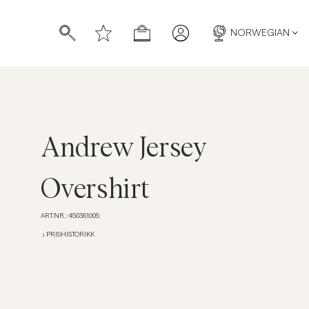
NORWEGIAN
Andrew Jersey
Overshirt
ART.NR.
:
450361005
PRISHISTORIKK