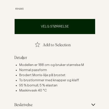
Linskjorter
Strikkegensere
KHAKI
Se flere
Se flere
VELG STØRRELSE
Add to Selection
Detaljer
Modellen er 188 cm og bruker størrelse M
Normal passform
Brodert Morris-lilje på brystet
To brystlommer med knapper og klaff
95 % bomull, 5 % elastan
Maskinvask 40 °C
Beskrivelse