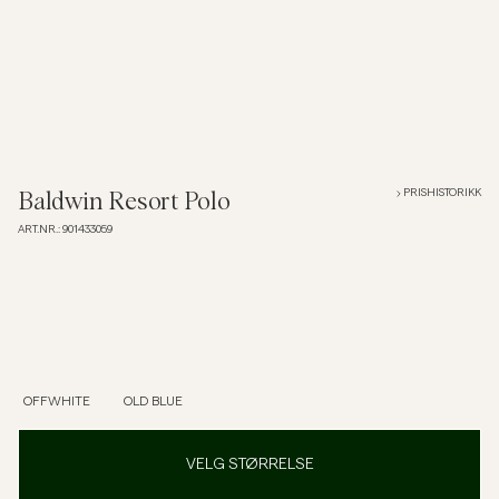
Overshirts
Poloskjorter
Yttertøy
PRISHISTORIKK
Baldwin Resort Polo
ART.NR.
:
901433059
Skjorter
Shorts
Strikkegensere
OFFWHITE
OLD BLUE
T-skjorter
VELG STØRRELSE
Undertøy