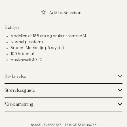
Add to Selection
Detaljer
Modellen er 188 cm og bruker størrelse M
Normal passform
Brodert Morris-lilje på brystet
100 % bomull
Maskinvask 30 °C
Beskrivelse
Størrelsesguide
Vaskeanvisning
RASKE LEVERANSER
|
TRYGGE BETALINGER