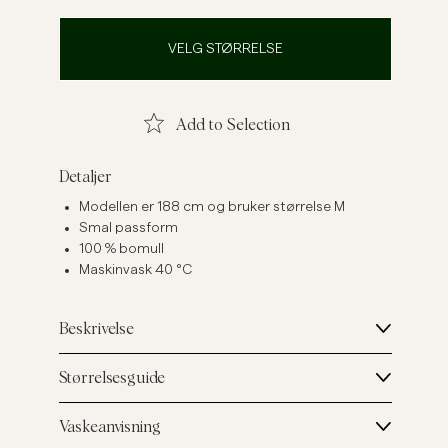
Linskjorter
Strikkegensere
VELG STØRRELSE
Se flere
Se flere
Add to Selection
Detaljer
Modellen er 188 cm og bruker størrelse M
Smal passform
100 % bomull
Maskinvask 40 °C
Beskrivelse
Størrelsesguide
Vaskeanvisning