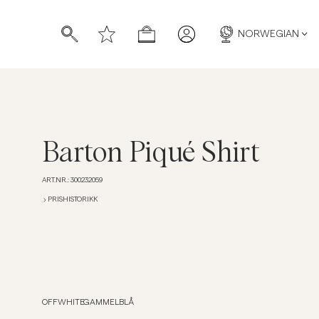
NORWEGIAN
Barton Piqué Shirt
ART.NR.
:
300232059
PRISHISTORIKK
OFFWHITE
GAMMELBLÅ