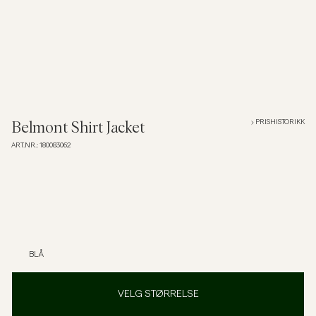
Overshirts
Poloskjorter
Yttertøy
PRISHISTORIKK
Belmont Shirt Jacket
ART.NR.
:
180083062
Skjorter
Shorts
Strikkegensere
BLÅ
T-skjorter
VELG STØRRELSE
Undertøy