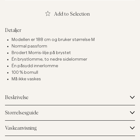
Add to Selection
Detaljer
Modellen er 188 cm og bruker størrelse M
Normal passform
Brodert Morris-lilje på brystet
Én brystlomme, to nedre sidelommer
Én påsydd innerlomme
100 % bomull
Må ikke vaskes
Beskrivelse
Størrelsesguide
Vaskeanvisning