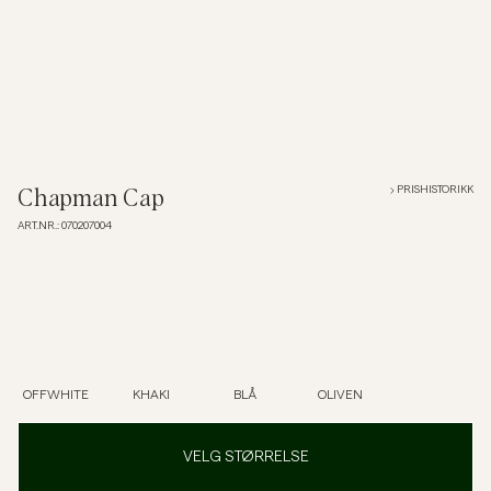
Overshirts
Poloskjorter
Yttertøy
PRISHISTORIKK
Chapman Cap
ART.NR.
:
070207004
Skjorter
Shorts
Strikkegensere
OFFWHITE
KHAKI
BLÅ
OLIVEN
T-skjorter
VELG STØRRELSE
Undertøy