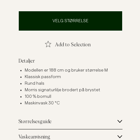
Linskjorter
Strikkegensere
Se flere
Se flere
VELG STØRRELSE
Add to Selection
Detaljer
Modellen er 188 cm og bruker størrelse M
Klassisk passform
Rund hals
Morris signaturlilje brodert på brystet
100 % bomull
Maskinvask 30 °C
Størrelsesguide
Vaskeanvisning