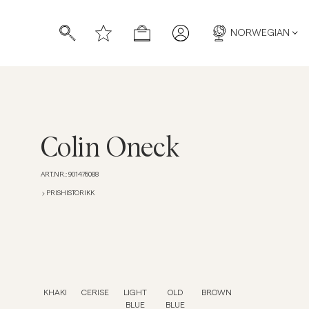
NORWEGIAN
Colin Oneck
ART.NR.
:
901476088
PRISHISTORIKK
KHAKI
CERISE
LIGHT
OLD
BROWN
BLUE
BLUE