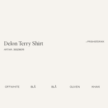
Overshirts
Poloskjorter
Yttertøy
PRISHISTORIKK
Delon Terry Shirt
ART.NR.
:
300236076
Skjorter
Shorts
Strikkegensere
OFFWHITE
BLÅ
BLÅ
OLIVEN
KHAKI
T-skjorter
Undertøy