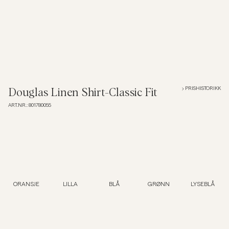
Poloskjorter
Yttertøy
Skjorter
PRISHISTORIKK
Douglas Linen Shirt-Classic Fit
ART.NR.
:
801780055
Shorts
Strikkegensere
T-skjorter
ORANSJE
LILLA
BLÅ
GRØNN
LYSEBLÅ
Undertøy