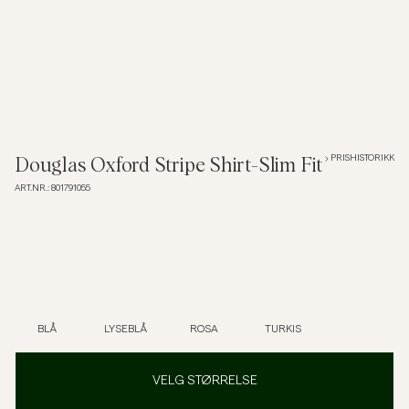
Overshirts
Poloskjorter
Yttertøy
PRISHISTORIKK
Douglas Oxford Stripe Shirt-Slim Fit
ART.NR.
:
801791055
Skjorter
Shorts
Strikkegensere
BLÅ
LYSEBLÅ
ROSA
TURKIS
T-skjorter
VELG STØRRELSE
Undertøy