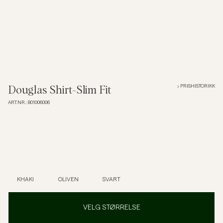
Overshirts
Poloskjorter
Yttertøy
PRISHISTORIKK
Douglas Shirt-Slim Fit
ART.NR.
:
801006006
Skjorter
Shorts
Strikkegensere
KHAKI
OLIVEN
SVART
T-skjorter
VELG STØRRELSE
Undertøy