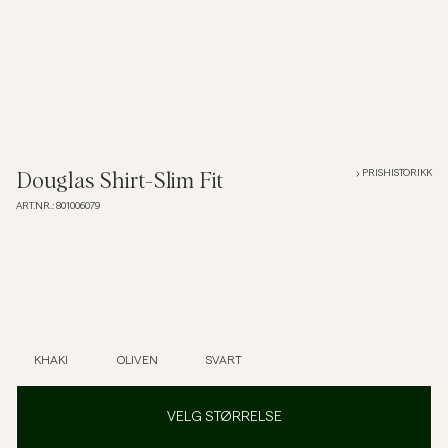
Overshirts
Poloskjorter
Yttertøy
PRISHISTORIKK
Douglas Shirt-Slim Fit
ART.NR.
:
801006079
Skjorter
Shorts
Strikkegensere
KHAKI
OLIVEN
SVART
T-skjorter
VELG STØRRELSE
Undertøy