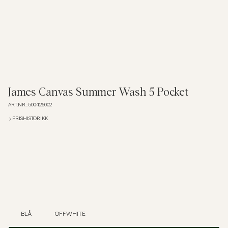
Overshirts
Poloskjorter
Yttertøy
James Canvas Summer Wash 5 Pocket
ART.NR.
:
500426002
Skjorter
PRISHISTORIKK
Shorts
Strikkegensere
T-skjorter
BLÅ
OFFWHITE
Undertøy