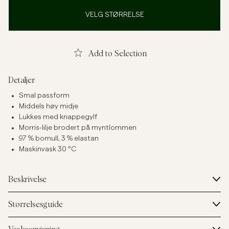
VELG STØRRELSE
Add to Selection
Detaljer
Smal passform
Middels høy midje
Lukkes med knappegylf
Morris-lilje brodert på myntlommen
97 % bomull, 3 % elastan
Maskinvask 30 °C
Beskrivelse
Størrelsesguide