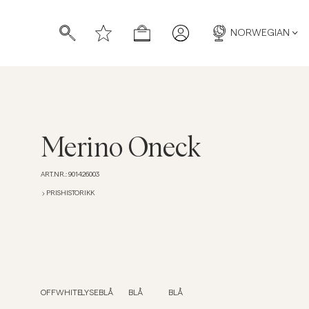
NORWEGIAN
Merino Oneck
ART.NR.
:
901426003
PRISHISTORIKK
OFFWHITE
LYSEBLÅ
BLÅ
BLÅ