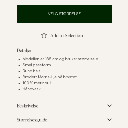
Linskjorter
Strikkegensere
VELG STØRRELSE
Se flere
Se flere
Add to Selection
Detaljer
Modellen er 188 cm og bruker størrelse M
Smal passform
Rund hals
Brodert Morris-lilje på brystet
100 % merinoull
Håndvask
Beskrivelse
Størrelsesguide