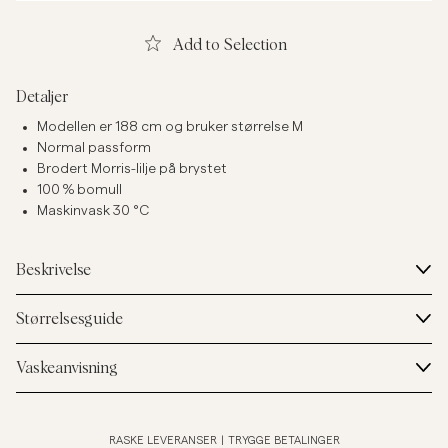
Add to Selection
Detaljer
Modellen er 188 cm og bruker størrelse M
Normal passform
Brodert Morris-lilje på brystet
100 % bomull
Maskinvask 30 °C
Beskrivelse
Størrelsesguide
Vaskeanvisning
RASKE LEVERANSER
|
TRYGGE BETALINGER