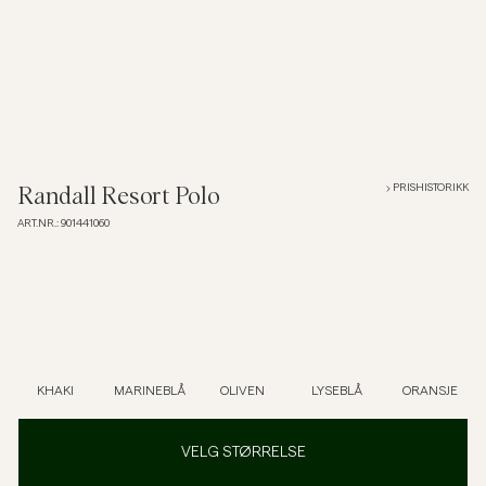
Overshirts
Poloskjorter
Yttertøy
PRISHISTORIKK
Randall Resort Polo
ART.NR.
:
901441060
Skjorter
Shorts
Strikkegensere
KHAKI
MARINEBLÅ
OLIVEN
LYSEBLÅ
ORANSJE
T-skjorter
VELG STØRRELSE
Undertøy