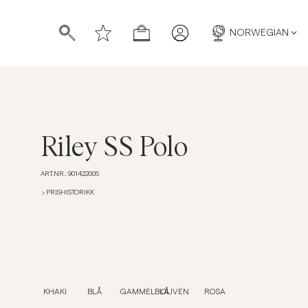
NORWEGIAN
Riley SS Polo
ART.NR.
:
901422005
PRISHISTORIKK
KHAKI
BLÅ
GAMMELBLÅ
OLIVEN
ROSA