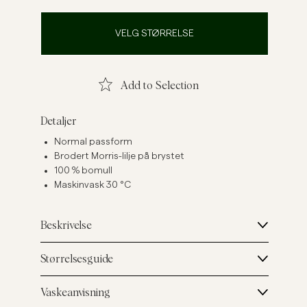
Linskjorter
Strikkegensere
VELG STØRRELSE
Se flere
Se flere
Add to Selection
Detaljer
Normal passform
Brodert Morris-lilje på brystet
100 % bomull
Maskinvask 30 °C
Beskrivelse
Størrelsesguide
Vaskeanvisning