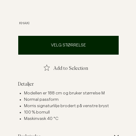
Linskjorter
Strikkegensere
Se flere
Se flere
KHAKI
VELG STØRRELSE
Add to Selection
Detaljer
Modellen er 188 cm og bruker størrelse M
Normal passform
Morris signaturlilje brodert på venstre bryst
100 % bomull
Maskinvask 40 °C