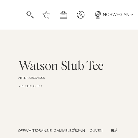
NORWEGIAN
Watson Slub Tee
ART.NR.
:
350348005
PRISHISTORIKK
OFFWHITE
ORANSJE
GAMMELBLÅ
GRØNN
OLIVEN
BLÅ