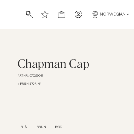
NORWEGIAN
Chapman Cap
ART.NR.
:
070229041
PRISHISTORIKK
BLÅ
BRUN
RØD