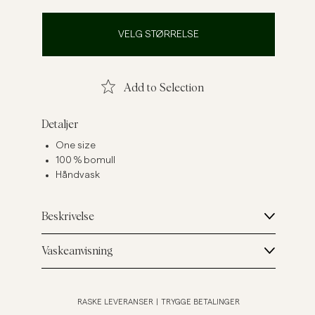
Linskjorter
Strikkegensere
VELG STØRRELSE
Se flere
Se flere
Add to Selection
Detaljer
One size
100 % bomull
Håndvask
Beskrivelse
Vaskeanvisning
RASKE LEVERANSER
|
TRYGGE BETALINGER