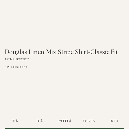
Overshirts
Poloskjorter
Yttertøy
Douglas Linen Mix Stripe Shirt-Classic Fit
ART.NR.
:
801782057
Skjorter
PRISHISTORIKK
Shorts
Strikkegensere
T-skjorter
BLÅ
BLÅ
LYSEBLÅ
OLIVEN
ROSA
Undertøy