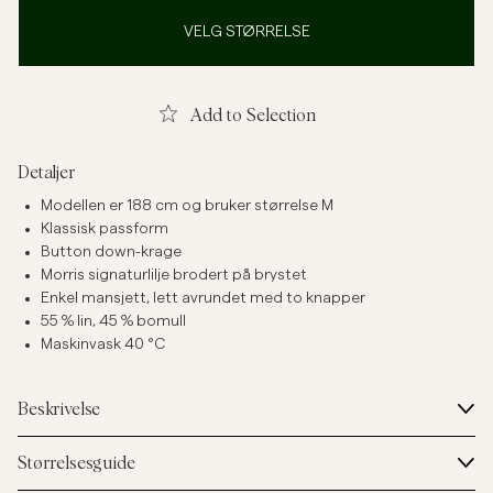
VELG STØRRELSE
Add to Selection
Detaljer
Modellen er 188 cm og bruker størrelse M
Klassisk passform
Button down-krage
Morris signaturlilje brodert på brystet
Enkel mansjett, lett avrundet med to knapper
55 % lin, 45 % bomull
Maskinvask 40 °C
Beskrivelse
Størrelsesguide