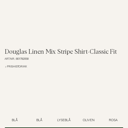
Overshirts
Poloskjorter
Yttertøy
Douglas Linen Mix Stripe Shirt-Classic Fit
ART.NR.
:
801782058
Skjorter
PRISHISTORIKK
Shorts
Strikkegensere
T-skjorter
BLÅ
BLÅ
LYSEBLÅ
OLIVEN
ROSA
Undertøy