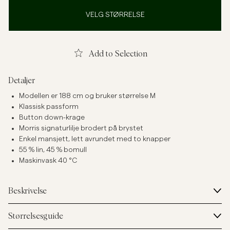
VELG STØRRELSE
Add to Selection
Detaljer
Modellen er 188 cm og bruker størrelse M
Klassisk passform
Button down-krage
Morris signaturlilje brodert på brystet
Enkel mansjett, lett avrundet med to knapper
55 % lin, 45 % bomull
Maskinvask 40 °C
Beskrivelse
Størrelsesguide