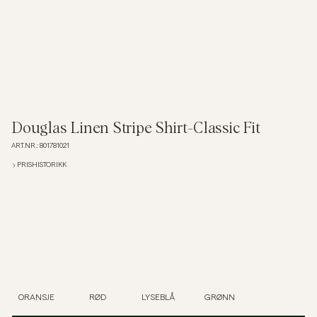
Overshirts
Poloskjorter
Yttertøy
Douglas Linen Stripe Shirt-Classic Fit
ART.NR.
:
801781021
Skjorter
PRISHISTORIKK
Shorts
Strikkegensere
T-skjorter
ORANSJE
RØD
LYSEBLÅ
GRØNN
Undertøy