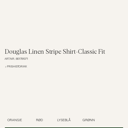
Overshirts
Poloskjorter
Yttertøy
Douglas Linen Stripe Shirt-Classic Fit
ART.NR.
:
801781071
Skjorter
PRISHISTORIKK
Shorts
Strikkegensere
T-skjorter
ORANSJE
RØD
LYSEBLÅ
GRØNN
Undertøy