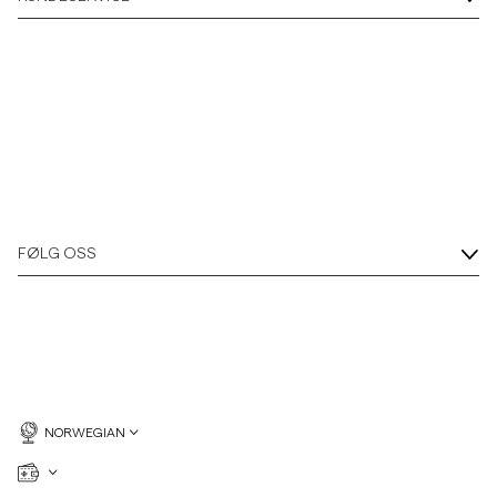
Overshirts
Poloskjorter
Yttertøy
Skjorter
FØLG OSS
Shorts
Strikkegensere
T-skjorter
NORWEGIAN
Undertøy