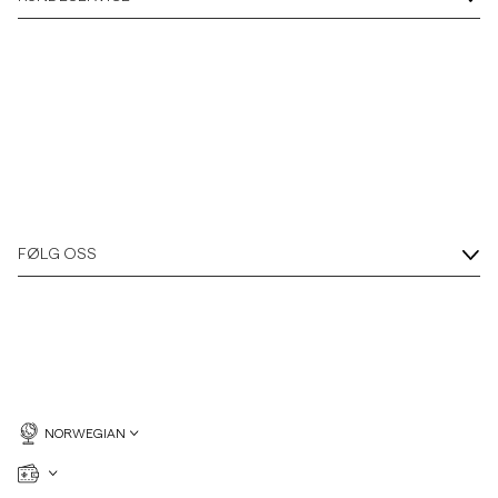
Overshirts
Poloskjorter
Yttertøy
Skjorter
FØLG OSS
Shorts
Strikkegensere
T-skjorter
NORWEGIAN
Undertøy