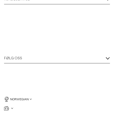
Overshirts
Poloskjorter
Yttertøy
Skjorter
FØLG OSS
Shorts
Strikkegensere
T-skjorter
NORWEGIAN
Undertøy