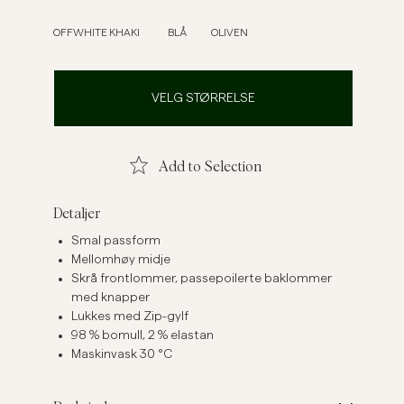
Linskjorter
Strikkegensere
OFFWHITE
KHAKI
BLÅ
OLIVEN
Se flere
Se flere
VELG STØRRELSE
Add to Selection
Detaljer
Smal passform
Mellomhøy midje
Skrå frontlommer, passepoilerte baklommer
med knapper
Lukkes med Zip-gylf
98 % bomull, 2 % elastan
Maskinvask 30 °C