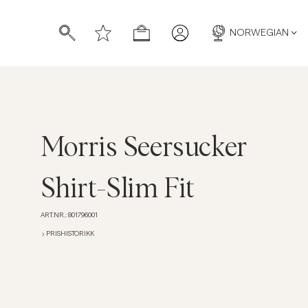
NORWEGIAN
Morris Seersucker
Shirt-Slim Fit
ART.NR.
:
801796001
PRISHISTORIKK