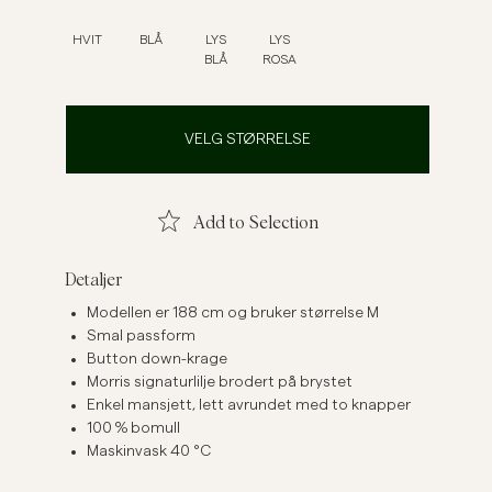
Linskjorter
Strikkegensere
HVIT
BLÅ
LYS
LYS
BLÅ
ROSA
Se flere
Se flere
VELG STØRRELSE
Add to Selection
Detaljer
Modellen er 188 cm og bruker størrelse M
Smal passform
Button down-krage
Morris signaturlilje brodert på brystet
Enkel mansjett, lett avrundet med to knapper
100 % bomull
Maskinvask 40 °C