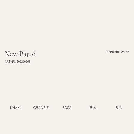
Overshirts
Poloskjorter
Yttertøy
PRISHISTORIKK
New Piqué
ART.NR.
:
300230061
Skjorter
Shorts
Strikkegensere
KHAKI
ORANSJE
ROSA
BLÅ
BLÅ
T-skjorter
Undertøy