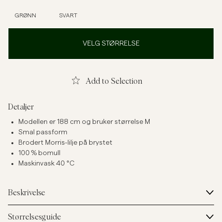
GRØNN
SVART
VELG STØRRELSE
Add to Selection
Detaljer
Modellen er 188 cm og bruker størrelse M
Smal passform
Brodert Morris-lilje på brystet
100 % bomull
Maskinvask 40 °C
Beskrivelse
Størrelsesguide