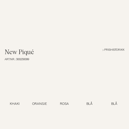
Overshirts
Poloskjorter
Yttertøy
PRISHISTORIKK
New Piqué
ART.NR.
:
300230099
Skjorter
Shorts
Strikkegensere
KHAKI
ORANSJE
ROSA
BLÅ
BLÅ
T-skjorter
Undertøy