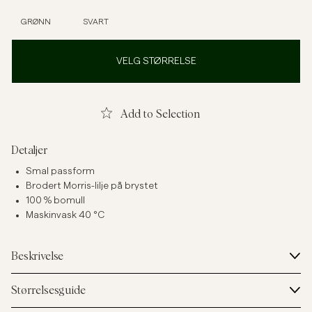
GRØNN
SVART
VELG STØRRELSE
Add to Selection
Detaljer
Smal passform
Brodert Morris-lilje på brystet
100 % bomull
Maskinvask 40 °C
Beskrivelse
Størrelsesguide