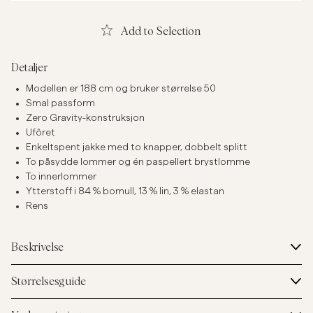
Add to Selection
Detaljer
Modellen er 188 cm og bruker størrelse 50
Smal passform
Zero Gravity-konstruksjon
Ufôret
Enkeltspent jakke med to knapper, dobbelt splitt
To påsydde lommer og én paspellert brystlomme
To innerlommer
Ytterstoff i 84 % bomull, 13 % lin, 3 % elastan
Rens
Beskrivelse
Størrelsesguide