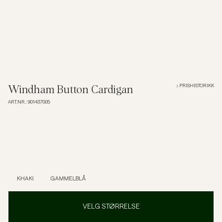
Overshirts
Poloskjorter
Yttertøy
PRISHISTORIKK
Windham Button Cardigan
ART.NR.
:
901437005
Skjorter
Shorts
Strikkegensere
KHAKI
GAMMELBLÅ
T-skjorter
VELG STØRRELSE
Undertøy