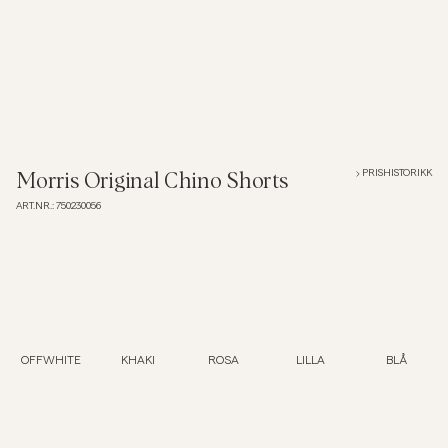
Overshirts
Poloskjorter
Yttertøy
PRISHISTORIKK
Morris Original Chino Shorts
ART.NR.
:
750230056
Skjorter
Shorts
Strikkegensere
OFFWHITE
KHAKI
ROSA
LILLA
BLÅ
T-skjorter
Undertøy