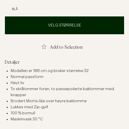
BLÅ
VELG STØRRELSE
Add to Selection
Detaljer
Modellen er 188 cm og bruker størrelse 32
Normal passform
Høyt liv
To skrålommer foran, to passepoilerte baklommer med
knapper
Brodert Morris-lilje over høyre baklomme
Lukkes med Zip-gylf
100 % bomull
Maskinvask 30 °C